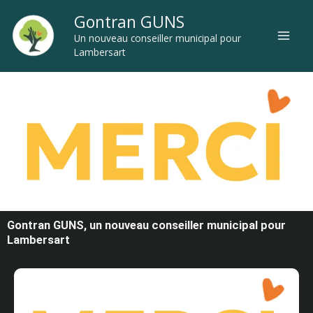
Aller
Gontran GUNS
au
Un nouveau conseiller municipal pour
contenu
Lambersart
Gontran GUNS, un nouveau conseiller municipal pour
Lambersart