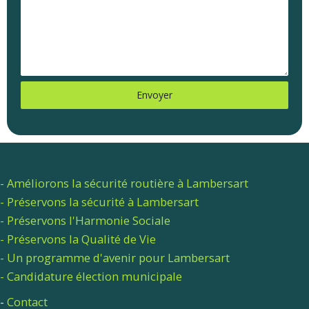
Envoyer
- Améliorons la sécurité routière à Lambersart
- Préservons la sécurité à Lambersart
- Préservons l'Harmonie Sociale
- Préservons la Qualité de Vie
- Un programme d'avenir pour Lambersart
- Candidature élection municipale
-
Contact