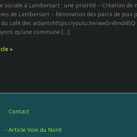
 sociale à Lambersart : une priorité – Création de 
ives de Lambersart – Rénovation des parcs de jeux p
art
 du café des aidantshttps://youtu.be/awGr4lmd4SQ P
oyons qu’une commune […]
icle »
-
Contact
- Article Voix du Nord