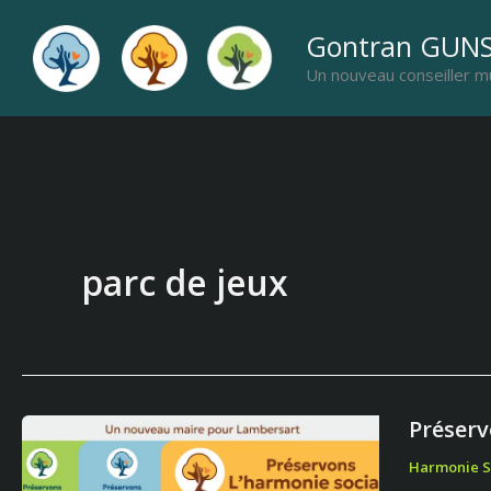
Aller
Gontran GUN
au
Un nouveau conseiller m
contenu
parc de jeux
Préserv
Préserv
l’harmon
Harmonie S