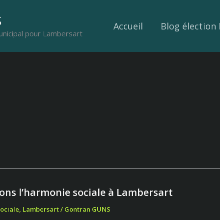
S
Accueil
Blog élection
unicipal pour Lambersart
ons l’harmonie sociale à Lambersart
ons
ie
ociale
,
Lambersart
/
Gontran GUNS